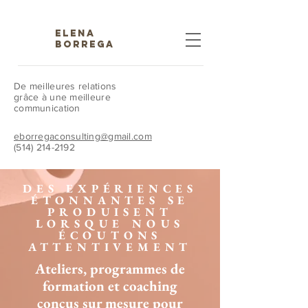
ELENA
BORREGA
De meilleures relations
grâce à une meilleure
communication
eborregaconsulting@gmail.com
(514) 214-2192
DES EXPÉRIENCES
ÉTONNANTES SE
PRODUISENT
LORSQUE NOUS
ÉCOUTONS
ATTENTIVEMENT
Ateliers, programmes de
formation et coaching
conçus sur mesure pour