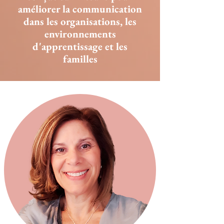
améliorer la communication
dans les organisations, les
environnements
d'apprentissage et les
familles